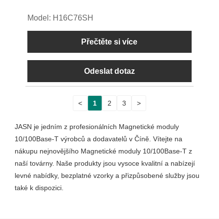
Model: H16C76SH
Přečtěte si více
Odeslat dotaz
<
1
2
3
>
JASN je jedním z profesionálních Magnetické moduly
10/100Base-T výrobců a dodavatelů v Číně. Vítejte na
nákupu nejnovějšího Magnetické moduly 10/100Base-T z
naší továrny. Naše produkty jsou vysoce kvalitní a nabízejí
levné nabídky, bezplatné vzorky a přizpůsobené služby jsou
také k dispozici.