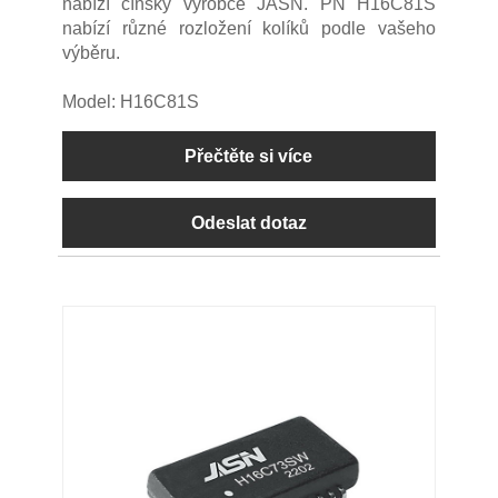
nabízí čínský výrobce JASN. PN H16C81S
nabízí různé rozložení kolíků podle vašeho
výběru.
Model: H16C81S
Přečtěte si více
Odeslat dotaz