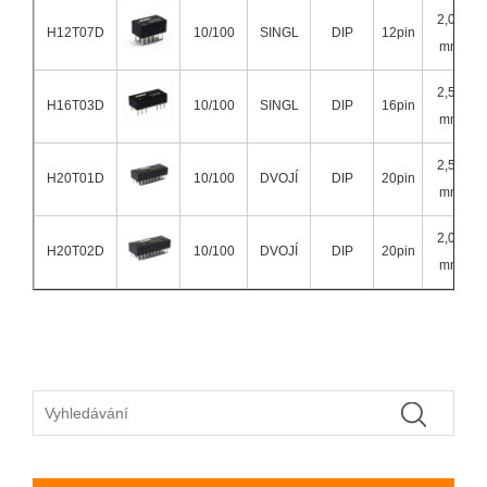
2,00
H12T07D
10/100
SINGL
DIP
12pin
mm
2,54
H16T03D
10/100
SINGL
DIP
16pin
mm
2,54
H20T01D
10/100
DVOJÍ
DIP
20pin
mm
2,00
H20T02D
10/100
DVOJÍ
DIP
20pin
mm