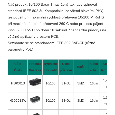
Náš produkt 10/100 Base-T navržený tak, aby splňoval
standard IEEE 802.3u Kompatibilní se všemi hlavními PHY,
lze použít při maximální rychlosti přetavení 10/100 M RoHS
při maximální teplotě přetavení 260 C nebo procesu pájení
vlnou 260 +/-5 C po dobu 10 sekund. Standardní půdorys na
většině aplikací v prostoru PCB.
Seznamte se se standardem IEEE 802.3AF/AT (různé
parametry PoE).
Část
Produkt
Rychlost
Číslo
Číslo
Kolík
Balík
Číslo
Postava
Hodnotit
přístavů
kolíků
Rozteč
1,27
H16C01S
10/100
SINGL
SMD
16pin
mm
1,27
H16C01SW
10/100
SINGL
SMD
16pin
mm
1,27