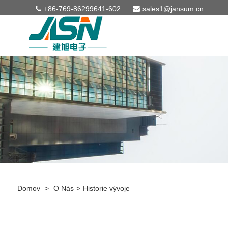
+86-769-86299641-602
sales1@jansum.cn
Domov
>
O Nás
>
Historie vývoje