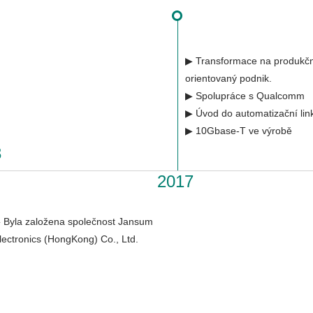
▶ Transformace na produkč
orientovaný podnik.
▶ Spolupráce s Qualcomm
▶ Úvod do automatizační lin
▶ 10Gbase-T ve výrobě
3
2017
 Byla založena společnost Jansum
lectronics (HongKong) Co., Ltd.