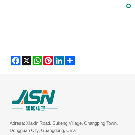
Facebook
X
WhatsApp
Pinterest
LinkedIn
Share
Adresa: Xiaxin Road, Sukeng Village, Changping Town,
Dongguan City, Guangdong, Čína