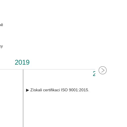
▶ 18Gbase-T
▶ BMS Signa
ně
ky
2019
2021
▶ Získali certifikaci ISO 9001:2015.