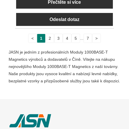
Přečtěte si více
Odeslat dotaz
<
1
2
3
4
5
...
7
>
JASN je jedním z profesionálních Moduly 1000BASE-T
Magnetics výrobců a dodavatelů v Číně. Vítejte na nákupu
nejnovějšího Moduly 1000BASE-T Magnetics z naší továrny.
Naše produkty jsou vysoce kvalitní a nabízejí levné nabídky,
bezplatné vzorky a přizpůsobené služby jsou také k dispozici.