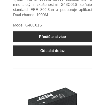
mnohaletými zkušenostmi. G48C01S splňuje
standard IEEE 802.3an a podporuje aplikaci
Dual channel 1000M.
Model: G48C01S
Přečtěte si více
Odeslat dotaz