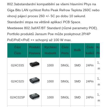
802.3abstandardní kompatibilní se všemi hlavními Phys na
Giga Bits LAN rychlost Rohs Peak Refrow Teplota 260C nebo
vlnový pájecí proces 260 +/- 5C po dobu 10 sekund.
Standardní stopa na většině aplikací PCB Space.
Meetieeee 802.3af/AT/BT Standard (různé parametry POE).
Portfolio produktů Jansum Poe může poskytnout 2P/4P
PoE/PoE+/PoE ++ schopný až 100 W max.
Část
Produkt
Rychlost
Číslo
Číslo
Kolík
Balík
Číslo
Postava
Hodnotit
Ports
kolíků
Pitch
1,27
G24C03S
1000
SINGL
SMD
24Pin
mm
1,27
G24C02S
1000
SINGL
SMD
24Pin
mm
1,27
G24C02SP
1000
SINGL
SMD
24Pin
mm