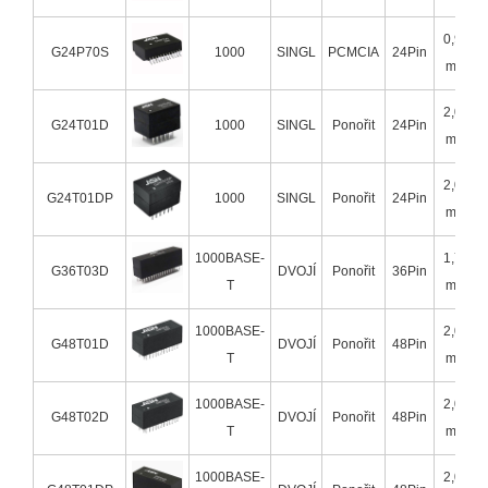
0,99
G24P70S
1000
SINGL
PCMCIA
24Pin
mm
2,00
G24T01D
1000
SINGL
Ponořit
24Pin
mm
2,00
G24T01DP
1000
SINGL
Ponořit
24Pin
mm
1000BASE-
1,78
G36T03D
DVOJÍ
Ponořit
36Pin
T
mm
1000BASE-
2,00
G48T01D
DVOJÍ
Ponořit
48Pin
T
mm
1000BASE-
2,00
G48T02D
DVOJÍ
Ponořit
48Pin
T
mm
1000BASE-
2,00