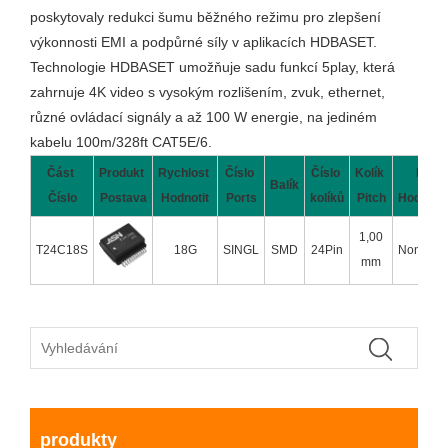
poskytovaly redukci šumu běžného režimu pro zlepšení
výkonnosti EMI a podpůrné síly v aplikacích HDBASET.
Technologie HDBASET umožňuje sadu funkcí 5play, která
zahrnuje 4K video s vysokým rozlišením, zvuk, ethernet,
různé ovládací signály a až 100 W energie, na jediném
kabelu 100m/328ft CAT5E/6.
Část
Produkt
Rychlost
Číslo
Číslo
Kolík
Poe
Balík
Číslo
Postava
Hodnotit
Ports
kolíků
Pitch
Hodnoce
1,00
T24C18S
18G
SINGL
SMD
24Pin
Non-Gua
mm
produkty