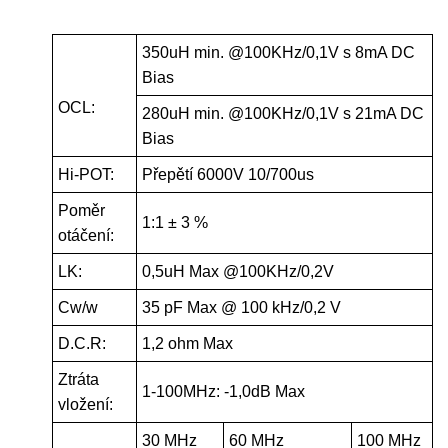
350uH min. @100KHz/0,1V s 8mA DC
Bias
OCL:
280uH min. @100KHz/0,1V s 21mA DC
Bias
Hi-POT:
Přepětí 6000V 10/700us
Poměr
1:1 ± 3 %
otáčení:
LK:
0,5uH Max @100KHz/0,2V
Cw/w
35 pF Max @ 100 kHz/0,2 V
D.C.R:
1,2 ohm Max
Ztráta
1-100MHz: -1,0dB Max
vložení:
30 MHz
60 MHz
100 MHz