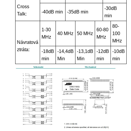
Cross
-30dB
-40dB min
-35dB min
Talk:
min
80-
1-30
60-80
40 MHz
50 MHz
100
MHz
MHz
MHz
Návratová
ztráta:
-18dB
-14,4dB
-13,1dB
-12dB
-10dB
min
Min
Min
min
min