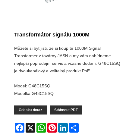
Transformátor signálu 1000M
Můžete si být jisti, že si koupíte 1000M Signal
Transformer z továrny JASN a my vám nabídneme
nejlepší poprodejní servis a včasné dodání. G48C15SQ
je dvoukanálový a volitelný produkt PoE.
Model: G48C15SQ
Modelka:G48C15SQ
Odeslat dotaz
Stáhnout PDF
Facebook
X
WhatsApp
Pinterest
LinkedIn
Share