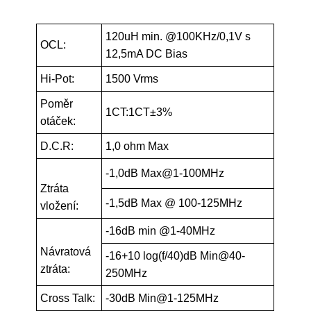
120uH min. @100KHz/0,1V s
OCL:
12,5mA DC Bias
Hi-Pot:
1500 Vrms
Poměr
1CT:1CT±3%
otáček:
D.C.R:
1,0 ohm Max
-1,0dB Max@1-100MHz
Ztráta
-1,5dB Max @ 100-125MHz
vložení:
-16dB min @1-40MHz
Návratová
-16+10 log(f/40)dB Min@40-
ztráta:
250MHz
Cross Talk:
-30dB Min@1-125MHz