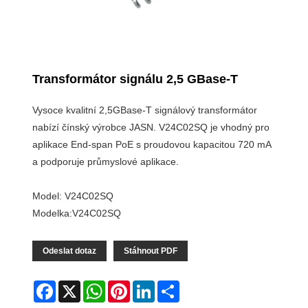
Transformátor signálu 2,5 GBase-T
Vysoce kvalitní 2,5GBase-T signálový transformátor
nabízí čínský výrobce JASN. V24C02SQ je vhodný pro
aplikace End-span PoE s proudovou kapacitou 720 mA
a podporuje průmyslové aplikace.
Model: V24C02SQ
Modelka:V24C02SQ
Odeslat dotaz
Stáhnout PDF
Facebook
X
WhatsApp
Pinterest
LinkedIn
Share