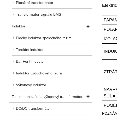
Planární transformátor
Elektri
Transformátor signálu BMS
PAPA
Induktor
POLAR
Plochý induktor společného režimu
IZOLA
Toroidní induktor
INDUK
Bar Ferit Inducto
ZTRÁT
Induktor vzduchového jádra
Výkonový induktor
NÁVR
SŮL =
Telekomunikační a výkonový transformátor
POMĚR
DC/DC transformátor
POZNÁMK