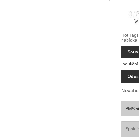
Hot Tags
nabídka
Souvi
Indukční 
Odesl
Neváhej