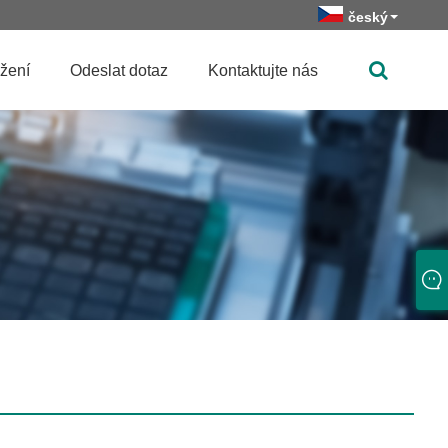
český
žení
Odeslat dotaz
Kontaktujte nás