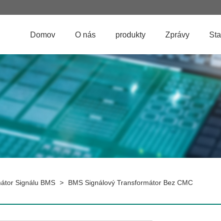
Domov
O nás
produkty
Zprávy
Sta
átor Signálu BMS
>
BMS Signálový Transformátor Bez CMC