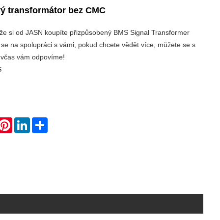
ý transformátor bez CMC
i, že si od JASN koupíte přizpůsobený BMS Signal Transformer
e na spolupráci s vámi, pokud chcete vědět více, můžete se s
, včas vám odpovíme!
S
hatsApp
Pinterest
LinkedIn
Share