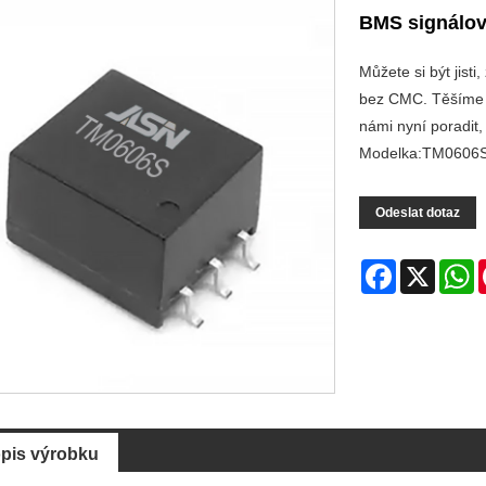
BMS signálov
Můžete si být jist
bez CMC. Těšíme s
námi nyní poradit
Modelka:TM0606
Odeslat dotaz
Facebook
X
W
pis výrobku