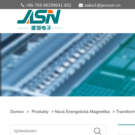
+86-769-86299641-602
sales1@jansum.cn
Domov
>
Produkty
>
Nová Energetická Magnetika
>
Transform