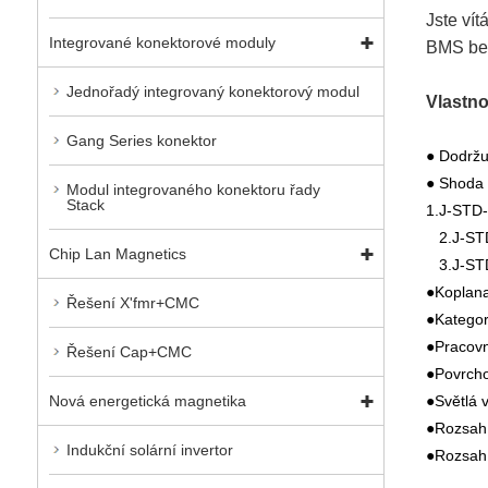
Jste vít
Integrované konektorové moduly
BMS bez
Jednořadý integrovaný konektorový modul
Vlastno
Gang Series konektor
● Dodržu
●
Shoda 
Modul integrovaného konektoru řady
Stack
1.J-STD-0
2.J-STD
Chip Lan Magnetics
3.J-ST
●
Koplana
Řešení X'fmr+CMC
●
Kategor
●
Pracov
Řešení Cap+CMC
●
Povrch
●
Světlá 
Nová energetická magnetika
●
Rozsah 
Indukční solární invertor
●
Rozsah 