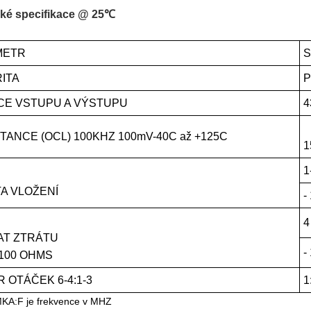
cké specifikace @ 25℃
METR
S
ITA
P
CE VSTUPU A VÝSTUPU
4
TANCE (OCL) 100KHZ 100mV-40C až +125C
1
1
A VLOŽENÍ
-
4
AT ZTRÁTU
-
 100 OHMS
 OTÁČEK 6-4:1-3
1
A:F je frekvence v MHZ