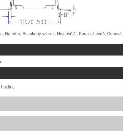
, Na míru, Bezplatný vzorek, Nejnovější, Koupit, Levně, Cenová
S
 hodin.