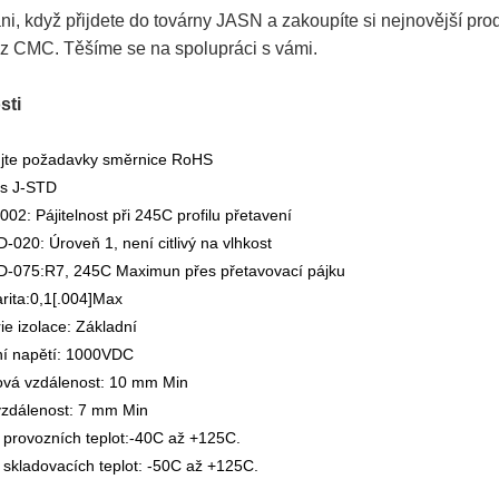
áni, když přijdete do továrny JASN a zakoupíte si nejnovější pro
 CMC. Těšíme se na spolupráci s vámi.
sti
jte požadavky směrnice RoHS
s J-STD
02: Pájitelnost při 245C profilu přetavení
-020: Úroveň 1, není citlivý na vlhkost
D-075:R7, 245C Maximun přes přetavovací pájku
rita:0,1[.004]Max
ie izolace: Základní
ní napětí: 1000VDC
ová vzdálenost: 10 mm Min
vzdálenost: 7 mm Min
provozních teplot:-40C až +125C.
skladovacích teplot: -50C až +125C.