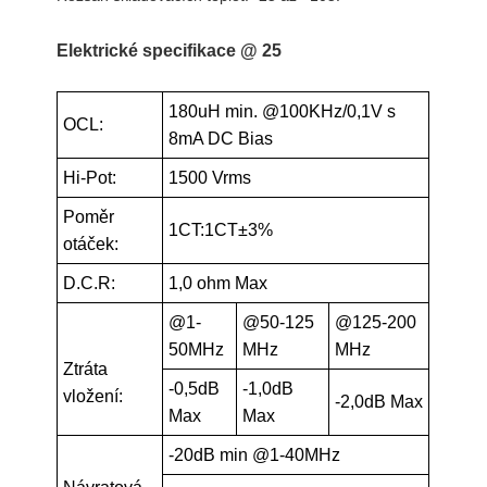
Elektrické specifikace @ 25
180uH min. @100KHz/0,1V s
OCL:
8mA DC Bias
Hi-Pot:
1500 Vrms
Poměr
1CT:1CT±3%
otáček:
D.C.R:
1,0 ohm Max
@1-
@50-125
@125-200
50MHz
MHz
MHz
Ztráta
-0,5dB
-1,0dB
vložení:
-2,0dB Max
Max
Max
-20dB min @1-40MHz