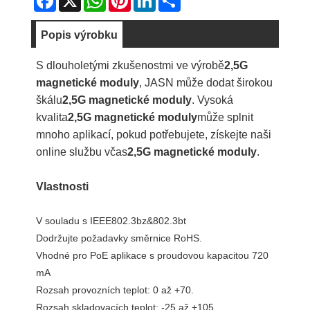
Popis výrobku
S dlouholetými zkušenostmi ve výrobě
2,5G
magnetické moduly
, JASN může dodat širokou
škálu
2,5G magnetické moduly
. Vysoká
kvalita
2,5G magnetické moduly
může splnit
mnoho aplikací, pokud potřebujete, získejte naši
online službu včas
2,5G magnetické moduly
.
Vlastnosti
V souladu s IEEE802.3bz&802.3bt
Dodržujte požadavky směrnice RoHS.
Vhodné pro PoE aplikace s proudovou kapacitou 720
mA
Rozsah provozních teplot: 0 až +70.
Rozsah skladovacích teplot: -25 až +105.