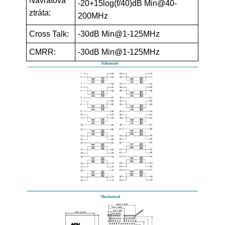
Návratová
-20+15log(f/40)dB Min@40-
ztráta:
200MHz
Cross Talk:
-30dB Min@1-125MHz
CMRR:
-30dB Min@1-125MHz