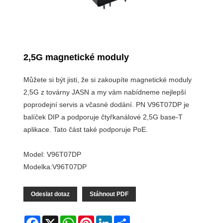
2,5G magnetické moduly
Můžete si být jisti, že si zakoupíte magnetické moduly
2,5G z továrny JASN a my vám nabídneme nejlepší
poprodejní servis a včasné dodání. PN V96T07DP je
balíček DIP a podporuje čtyřkanálové 2,5G base-T
aplikace. Tato část také podporuje PoE.
Model: V96T07DP
Modelka:V96T07DP
Odeslat dotaz
Stáhnout PDF
Facebook
X
WhatsApp
Pinterest
LinkedIn
Share